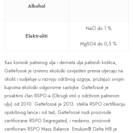
Alkohol
NaCl do 1 %
Elektroliti
MgSO4 do 0,5 %
Kao korisnik palminog ulja i derivata ulja palminih koštica,
Gattefossé je iznimno ekološki osviješten prema utjecaju na
okoliš i sudjeluje u razvoju održivog uzgoja, pružajući svojim
kupcima ekološki odgovorne sastojke. Gattefossé je
proaktivni član RSPO-a (Okrugli stol o održivom palminom
ulju) od 2010. Gattefossé je 2013. stekla RSPO certifikaciju
opskrbnog lanca i od tad, Gattefossé nudi proizvode
certificirane RSPO Segregated, i nedavno, proizvodi
certificirani RSPO Mass Balance. Emulium® Delta MB je