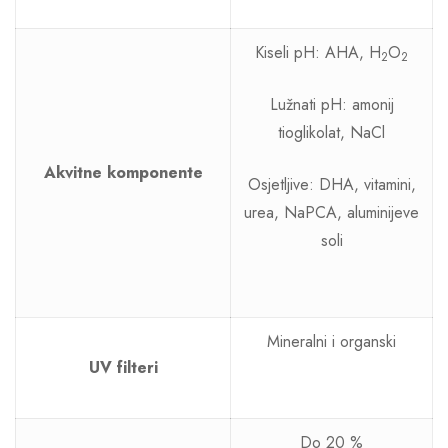
Kiseli pH: AHA, H
O
2
2
Lužnati pH: amonij
tioglikolat, NaCl
Akvitne komponente
Osjetljive: DHA, vitamini,
urea, NaPCA, aluminijeve
soli
Mineralni i organski
UV filteri
Do 20 %