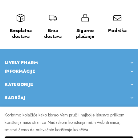
Besplatna
Brza
Sigurno
Podrška
dostava
dostava
plaćanje
LIVELY PHARM
INFORMACIJE
KATEGORIJE
SADRŽAJ
Koristimo kolačiće kako bismo Vam pružili najbolje iskustvo prilikom
korištenja naše stranice. Nastavkom korištenja naših web stranica,
© 2023 Lively Pharm. Sva prava pridržana.
smatrat ćemo da prihvaćate korištenje kolačića.