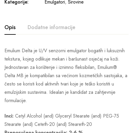
Kategorije:
Emulgatori
,
Sirovine
Opis
Dodatne informacije
Emulium Delta je U/V senzorni emulgator bogatih i luksuznih
tekstura, kojeg odlikuje mekan i baršunast osjećaj na koži.
Jednostavan za korištenje i iznimno fleksibilan, Emulium®
Delta MB je kompatibilan sa većinom kozmetičkih sastojaka, a
često se koristi kod aktivnih tvari koje je teško koristiti u
emulzijskim sustavima. Idealan je kandidat za zahtjevnije
formulacije.
Inci:
Cetyl Alcohol (and) Glyceryl Stearate (and) PEG-75
Stearate (and) Ceteth-20 (and) Steareth-20
Preporučena koncentracija: 2-6 %