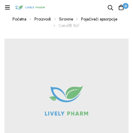
0
Početna
Proizvodi
Sirovine
Pojačivači apsorpcije
Cetiol® RLF