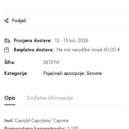
Podijeli
Procjena dostave:
13 - 15 kol, 2026
Besplatna dostava:
Na sve narudžbe iznad
60,00
€
Šifra:
38131W
Kategorije:
Pojačivači apsorpcije
,
Sirovine
Opis
Dodatne informacije
Inci:
Caprylyl-Caprylate/ Caprate
Preporučena koncentracija:
2-15%