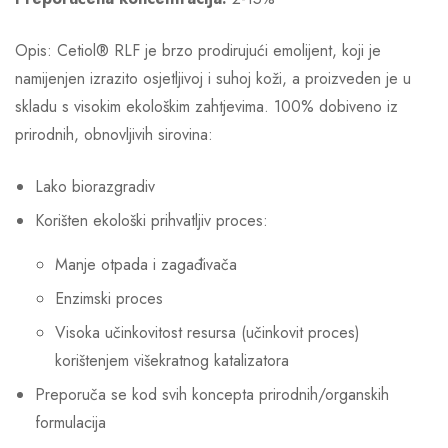
Opis: Cetiol® RLF je brzo prodirujući emolijent, koji je
namijenjen izrazito osjetljivoj i suhoj koži, a proizveden je u
skladu s visokim ekološkim zahtjevima. 100% dobiveno iz
prirodnih, obnovljivih sirovina:
Lako biorazgradiv
Korišten ekološki prihvatljiv proces:
Manje otpada i zagađivača
Enzimski proces
Visoka učinkovitost resursa (učinkovit proces)
korištenjem višekratnog katalizatora
Preporuča se kod svih koncepta prirodnih/organskih
formulacija