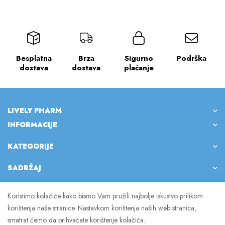
Besplatna
Brza
Sigurno
Podrška
dostava
dostava
plaćanje
LIVELY PHARM
INFORMACIJE
KATEGORIJE
SADRŽAJ
Koristimo kolačiće kako bismo Vam pružili najbolje iskustvo prilikom
korištenja naše stranice. Nastavkom korištenja naših web stranica,
© 2023 Lively Pharm. Sva prava pridržana.
smatrat ćemo da prihvaćate korištenje kolačića.