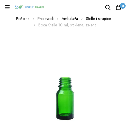
0
Početna
Proizvodi
Ambalaža
Stelle i sirupice
Boca Stella 10 ml, staklena, zelena