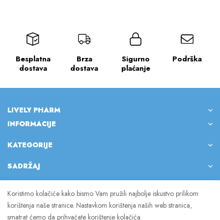
Besplatna
Brza
Sigurno
Podrška
dostava
dostava
plaćanje
LIVELY PHARM
INFORMACIJE
KATEGORIJE
SADRŽAJ
Koristimo kolačiće kako bismo Vam pružili najbolje iskustvo prilikom
korištenja naše stranice. Nastavkom korištenja naših web stranica,
© 2023 Lively Pharm. Sva prava pridržana.
smatrat ćemo da prihvaćate korištenje kolačića.