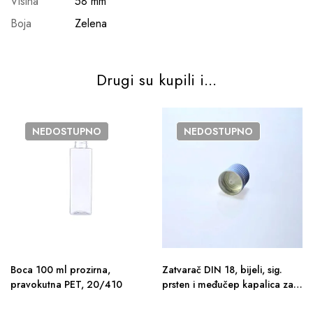
Visina
58 mm
Boja
Zelena
Drugi su kupili i...
NEDOSTUPNO
NEDOSTUPNO
Boca 100 ml prozirna,
Zatvarač DIN 18, bijeli, sig.
pravokutna PET, 20/410
prsten i međučep kapalica za
ulj. medij