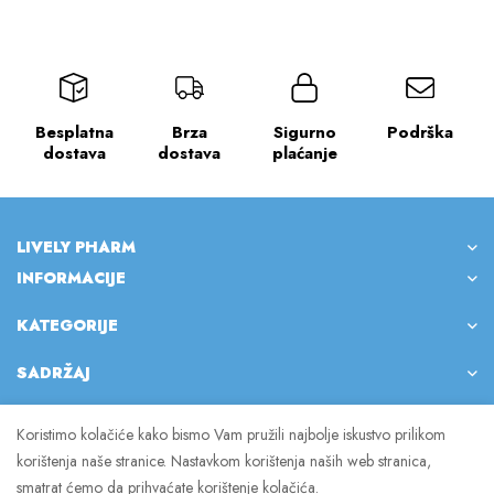
Besplatna
Brza
Sigurno
Podrška
dostava
dostava
plaćanje
LIVELY PHARM
INFORMACIJE
KATEGORIJE
SADRŽAJ
Koristimo kolačiće kako bismo Vam pružili najbolje iskustvo prilikom
korištenja naše stranice. Nastavkom korištenja naših web stranica,
© 2023 Lively Pharm. Sva prava pridržana.
smatrat ćemo da prihvaćate korištenje kolačića.