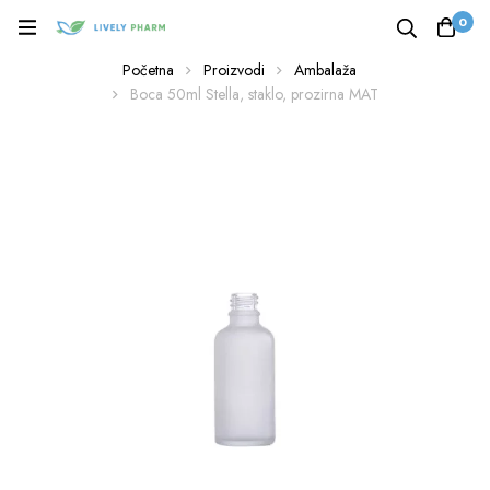
0
Početna
Proizvodi
Ambalaža
Boca 50ml Stella, staklo, prozirna MAT