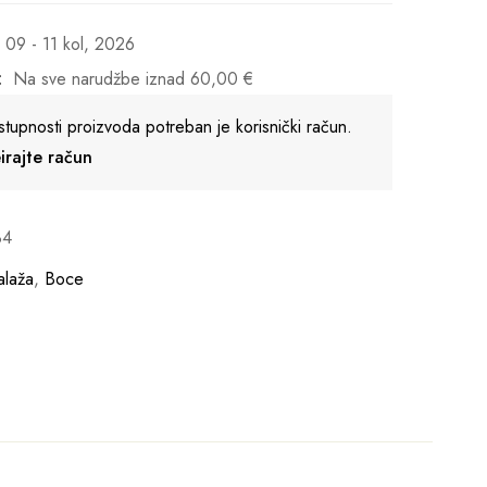
09 - 11 kol, 2026
:
Na sve narudžbe iznad
60,00
€
stupnosti proizvoda potreban je korisnički račun.
reirajte račun
34
laža
,
Boce