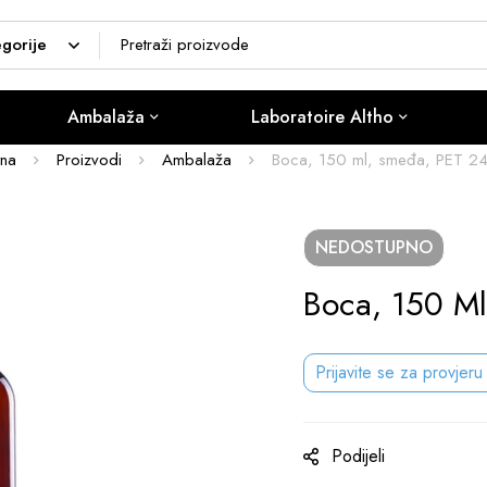
Ambalaža
Laboratoire Altho
tna
Proizvodi
Ambalaža
Boca, 150 ml, smeđa, PET 2
NEDOSTUPNO
Boca, 150 M
Prijavite se za provjeru
Podijeli