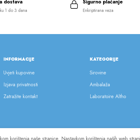
a dostava
Sigurno plaćanje
ku 1 do 3 dana
Enkriptirana veza
INFORMACIJE
KATEGORIJE
Uvjeti kupovine
Sirovine
Izjava privatnosti
Ambalaža
Zatražite kontakt
Laboratoire Altho
ilikom korištenja naše stranice. Nastavkom korištenja naših web stra