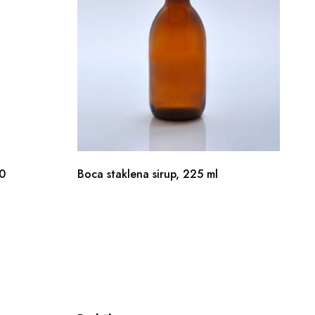
10
Boca staklena sirup, 225 ml
Di