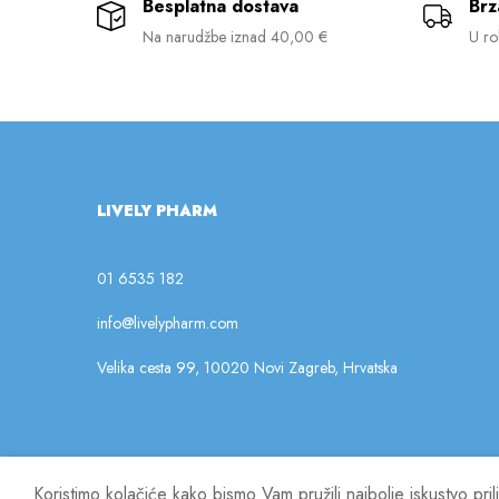
Besplatna dostava
Brz
Na narudžbe iznad 40,00 €
U ro
LIVELY PHARM
01 6535 182
info@livelypharm.com
Velika cesta 99, 10020 Novi Zagreb, Hrvatska
Koristimo kolačiće kako bismo Vam pružili najbolje iskustvo pr