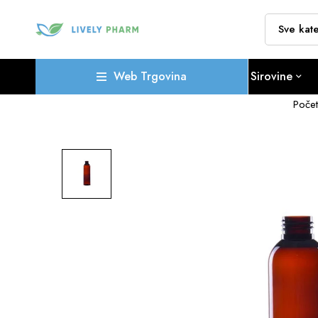
Web Trgovina
Sirovine
Poče