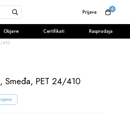
0
Prijava
Objave
Certifikati
Rasprodaja
4/410
l, Smeđa, PET 24/410
 cijene