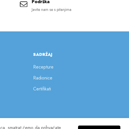
Podrška
Javite nam se s pitanjima
SADRŽAJ
Recepture
Radionice
Certifikati
nica, smatrat ćemo da prihvaćate