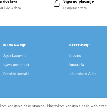
a dostava
Sigurno plaćanje
ku 1 do 3 dana
Enkriptirana veza
INFORMACIJE
KATEGORIJE
Uvjeti kupovine
Sirovine
Izjava privatnosti
Ambalaža
Zatražite kontakt
Laboratoire Altho
ilikom korištenja naše stranice. Nastavkom korištenja naših web stra