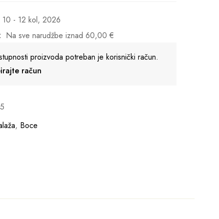
10 - 12 kol, 2026
:
Na sve narudžbe iznad
60,00
€
stupnosti proizvoda potreban je korisnički račun.
reirajte račun
75
laža
,
Boce