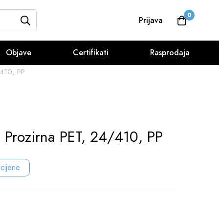
0
Prijava
Objave
Certifikati
Rasprodaja
/410, PP
 Prozirna PET, 24/410, PP
 cijene