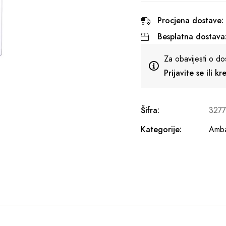
Procjena dostave:
Besplatna dostava
Za obavijesti o do
Prijavite se ili k
Šifra:
327
Kategorije:
Amba