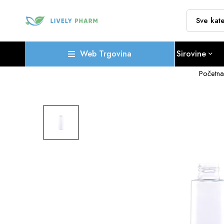
Web Trgovina
Sirovine
Početna