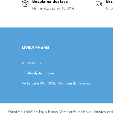
Besplatna dostava
Brz
Na narudžbe iznad 40,00 €
U ro
LIVELY PHARM
01 6535 182
info@livelypharm.com
Velika cesta 99, 10020 Novi Zagreb, Hrvatska
Koristimo kolačiće kako bismo Vam pružili najbolje iskustvo pr