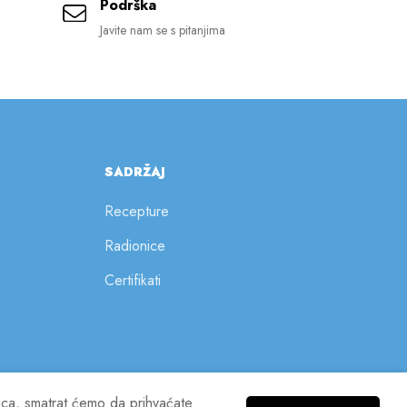
Podrška
Javite nam se s pitanjima
SADRŽAJ
Recepture
Radionice
Certifikati
nica, smatrat ćemo da prihvaćate