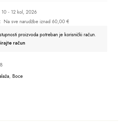
10 - 12 kol, 2026
:
Na sve narudžbe iznad
60,00
€
stupnosti proizvoda potreban je korisnički račun.
reirajte račun
78
laža
,
Boce