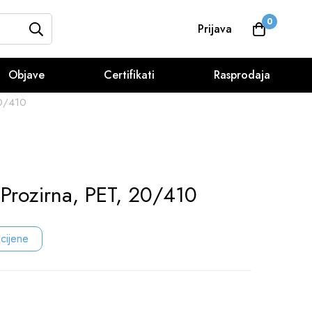
0
Prijava
Objave
Certifikati
Rasprodaja
20/410
Prozirna, PET, 20/410
 cijene