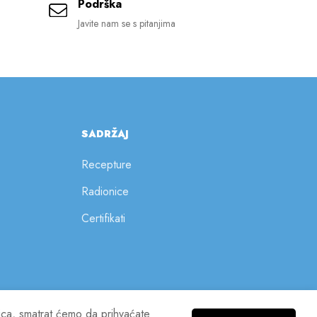
Podrška
Javite nam se s pitanjima
SADRŽAJ
Recepture
Radionice
Certifikati
nica, smatrat ćemo da prihvaćate