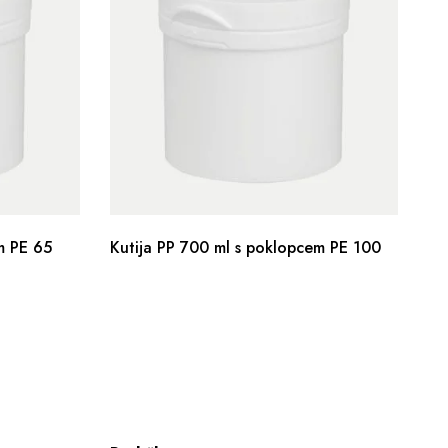
m PE 65
Kutija PP 700 ml s poklopcem PE 100
Di