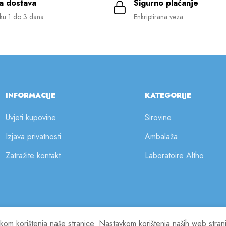
a dostava
Sigurno plaćanje
ku 1 do 3 dana
Enkriptirana veza
INFORMACIJE
KATEGORIJE
Uvjeti kupovine
Sirovine
Izjava privatnosti
Ambalaža
Zatražite kontakt
Laboratoire Altho
ilikom korištenja naše stranice. Nastavkom korištenja naših web stra