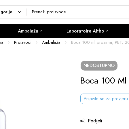
Ambalaža
Laboratoire Altho
na
Proizvodi
Ambalaža
Boca 100 ml prozirna, PET, 
NEDOSTUPNO
Boca 100 Ml 
Prijavite se za provjeru
Podijeli