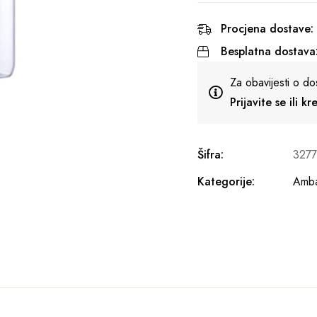
Procjena dostave:
Besplatna dostava
Za obavijesti o do
Prijavite se ili k
Šifra:
327
Kategorije:
Amba