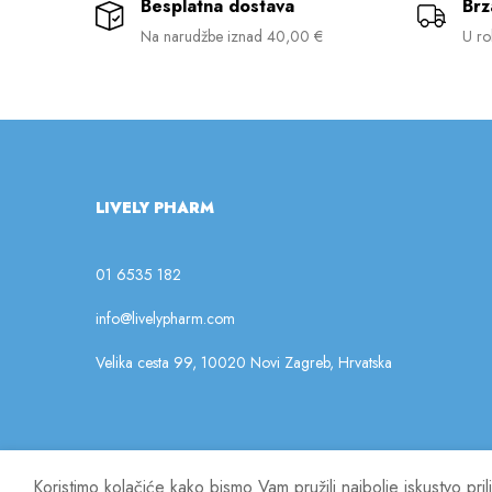
Besplatna dostava
Brz
Na narudžbe iznad 40,00 €
U ro
LIVELY PHARM
01 6535 182
info@livelypharm.com
Velika cesta 99, 10020 Novi Zagreb, Hrvatska
Koristimo kolačiće kako bismo Vam pružili najbolje iskustvo pr