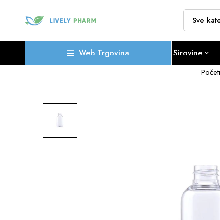
Web Trgovina
Sirovine
Počet