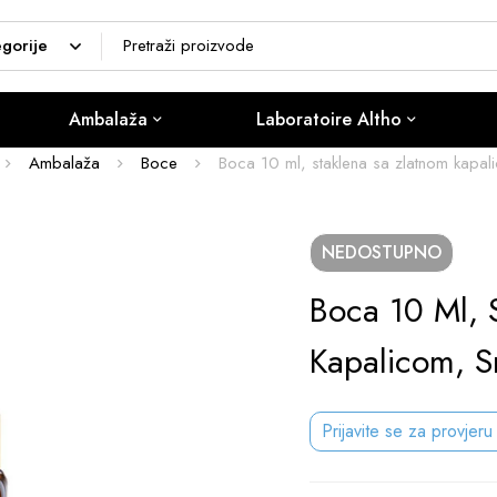
Ambalaža
Laboratoire Altho
Ambalaža
Boce
Boca 10 ml, staklena sa zlatnom kapa
NEDOSTUPNO
Boca 10 Ml, 
Kapalicom, S
Prijavite se za provjeru