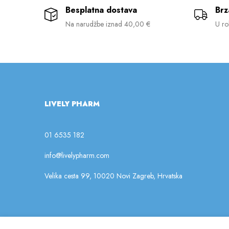
Besplatna dostava
Brz
Na narudžbe iznad 40,00 €
U ro
LIVELY PHARM
01 6535 182
info@livelypharm.com
Velika cesta 99, 10020 Novi Zagreb, Hrvatska