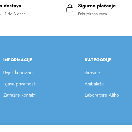
a dostava
Sigurno plaćanje
ku 1 do 3 dana
Enkriptirana veza
INFORMACIJE
KATEGORIJE
Uvjeti kupovine
Sirovine
Izjava privatnosti
Ambalaža
Zatražite kontakt
Laboratoire Altho