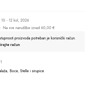
10 - 12 kol, 2026
:
Na sve narudžbe iznad
60,00
€
stupnosti proizvoda potreban je korisnički račun.
reirajte račun
91
laža
,
Boce
,
Stelle i sirupice