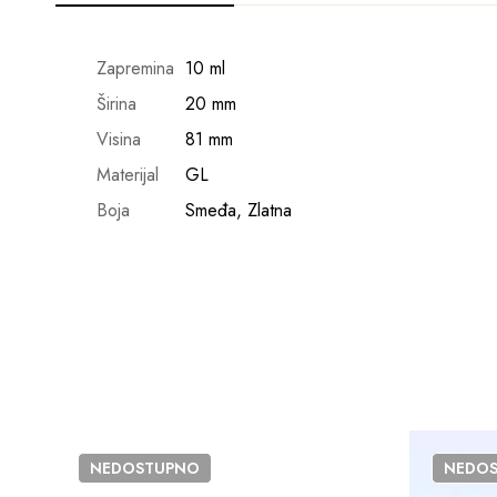
Zapremina
10 ml
Širina
20 mm
Visina
81 mm
Materijal
GL
Boja
Smeđa, Zlatna
NEDOSTUPNO
NEDO