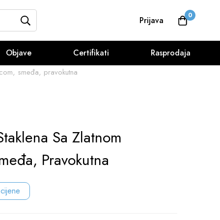
0
Prijava
Objave
Certifikati
Rasprodaja
licom, smeđa, pravokutna
Staklena Sa Zlatnom
međa, Pravokutna
 cijene