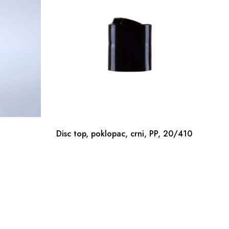
Disc top, poklopac, crni, PP, 20/410
Fl
24