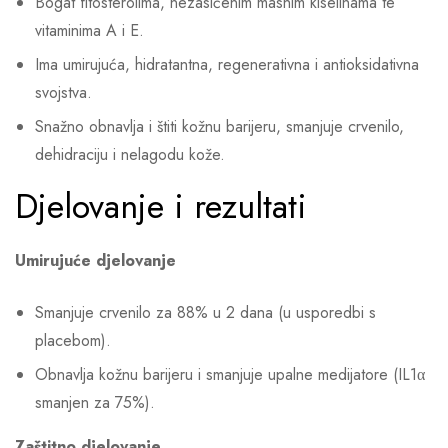
Bogat fitosterolima, nezasićenim masnim kiselinama te
vitaminima A i E.
Ima umirujuća, hidratantna, regenerativna i antioksidativna
svojstva.
Snažno obnavlja i štiti kožnu barijeru, smanjuje crvenilo,
dehidraciju i nelagodu kože.
Djelovanje i rezultati
Umirujuće djelovanje
Smanjuje crvenilo za 88% u 2 dana (u usporedbi s
placebom).
Obnavlja kožnu barijeru i smanjuje upalne medijatore (IL1α
smanjen za 75%).
Zaštitno djelovanje