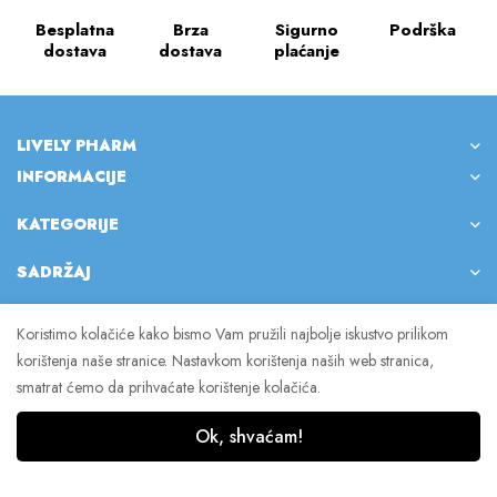
Besplatna
Brza
Sigurno
Podrška
dostava
dostava
plaćanje
LIVELY PHARM
INFORMACIJE
KATEGORIJE
SADRŽAJ
Koristimo kolačiće kako bismo Vam pružili najbolje iskustvo prilikom
korištenja naše stranice. Nastavkom korištenja naših web stranica,
© 2023 Lively Pharm. Sva prava pridržana.
smatrat ćemo da prihvaćate korištenje kolačića.
Ok, shvaćam!