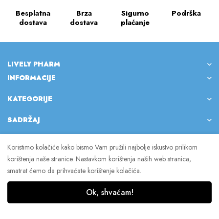
Besplatna
Brza
Sigurno
Podrška
dostava
dostava
plaćanje
LIVELY PHARM
INFORMACIJE
KATEGORIJE
SADRŽAJ
Koristimo kolačiće kako bismo Vam pružili najbolje iskustvo prilikom
korištenja naše stranice. Nastavkom korištenja naših web stranica,
© 2023 Lively Pharm. Sva prava pridržana.
smatrat ćemo da prihvaćate korištenje kolačića.
Ok, shvaćam!