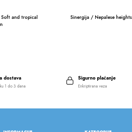
al
Sinergija / Nepalese heights
on
a dostava
Sigurno plaćanje
ku 1 do 3 dana
Enkriptirana veza
INFORMACIJE
KATEGORIJE