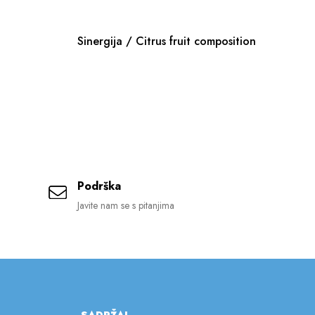
Sinergija / Citrus fruit composition
Si
co
Podrška
Javite nam se s pitanjima
SADRŽAJ