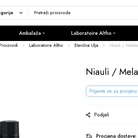
Ambalaža
Laboratoire Altho
Proizvodi
Laboratoire Altho
Eterična Ulja
Niauli / Melale
Niauli / Mela
Prijavite se za provjeru
Podijeli
Procjena dostave: