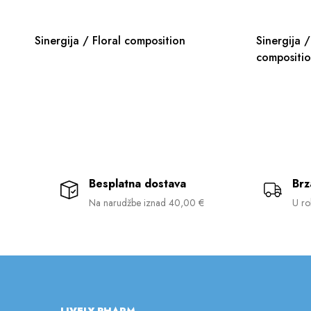
Sinergija / Floral composition
Sinergija / Soft and tropic
compositi
Besplatna dostava
Brz
Na narudžbe iznad 40,00 €
U ro
LIVELY PHARM