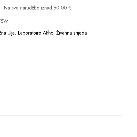
:
Na sve narudžbe iznad
60,00
€
75W
čna Ulja
,
Laboratoire Altho
,
Živahna srijeda