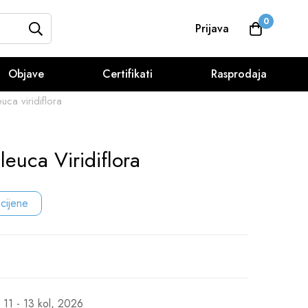
0
Prijava
Objave
Certifikati
Rasprodaja
uca viridiflora
leuca Viridiflora
 cijene
11 - 13 kol, 2026