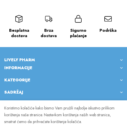
Besplatna
Brza
Sigurno
Podrška
dostava
dostava
plaćanje
LIVELY PHARM
INFORMACIJE
KATEGORIJE
SADRŽAJ
Koristimo kolačiće kako bismo Vam pružili najbolje iskustvo prilikom
korištenja naše stranice. Nastavkom korištenja naših web stranica,
© 2023 Lively Pharm. Sva prava pridržana.
smatrat ćemo da prihvaćate korištenje kolačića.