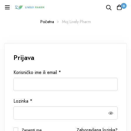
0
Početna
Moj Lively Pharm
Prijava
Korisničko ime ili email
*
Lozinka
*
Zaboravljena lozinka?
Zapamti me