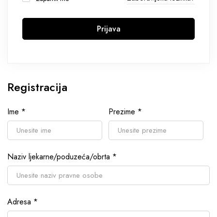
Prijava
Registracija
Ime
*
Prezime
*
Naziv ljekarne/poduzeća/obrta
*
Adresa
*