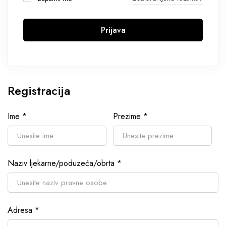
Prijava
Registracija
Ime
*
Prezime
*
Naziv ljekarne/poduzeća/obrta
*
Adresa
*