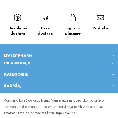
Besplatna
Brza
Sigurno
Podrška
dostava
dostava
plaćanje
LIVELY PHARM
INFORMACIJE
KATEGORIJE
SADRŽAJ
Koristimo kolačiće kako bismo Vam pružili najbolje iskustvo prilikom
korištenja naše stranice. Nastavkom korištenja naših web stranica,
© 2023 Lively Pharm. Sva prava pridržana.
smatrat ćemo da prihvaćate korištenje kolačića.