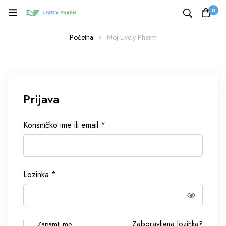
0
Početna
Moj Lively Pharm
Prijava
Korisničko ime ili email
*
Lozinka
*
Zaboravljena lozinka?
Zapamti me