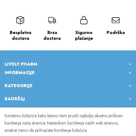
Besplatna
Brza
Sigurno
Podrška
dostava
dostava
plaćanje
LIVELY PHARM
INFORMACIJE
KATEGORIJE
SADRŽAJ
Koristimo kolačiće kako bismo Vam pružili najbolje iskustvo prilikom
korištenja naše stranice. Nastavkom korištenja naših web stranica,
© 2023 Lively Pharm. Sva prava pridržana.
smatrat ćemo da prihvaćate korištenje kolačića.