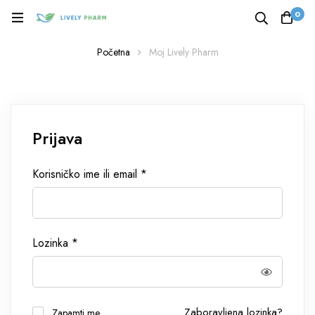
0
Početna
Moj Lively Pharm
Prijava
Korisničko ime ili email
*
Lozinka
*
Zaboravljena lozinka?
Zapamti me