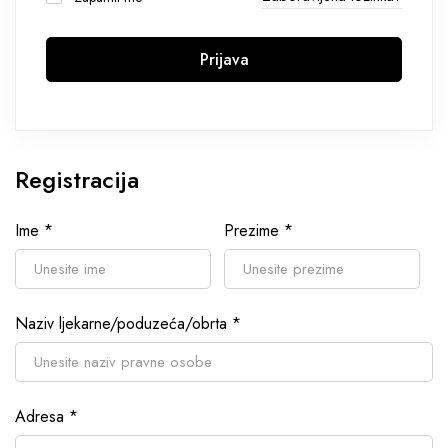
Prijava
Registracija
Ime
*
Prezime
*
Naziv ljekarne/poduzeća/obrta
*
Adresa
*