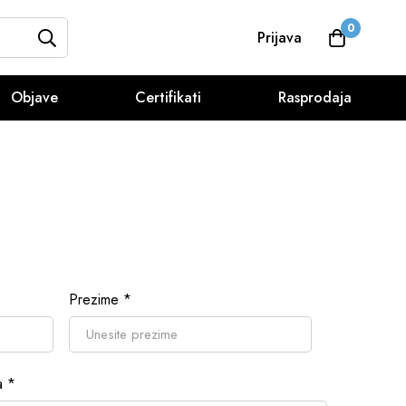
0
Prijava
Objave
Certifikati
Rasprodaja
Prezime
*
ta
*