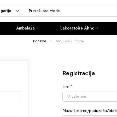
Ambalaža
Laboratoire Altho
Početna
Moj Lively Pharm
Registracija
Ime
*
Naziv ljekarne/poduzeća/obr