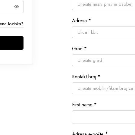
Adresa
*
ena lozinka?
Grad
*
Kontakt broj
*
First name
*
Adresa e-pošte
*