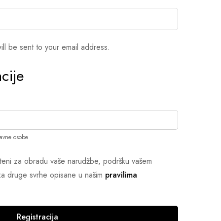
ill be sent to your email address.
cije
ravne osobe
išteni za obradu vaše narudžbe, podršku vašem
i za druge svrhe opisane u našim
pravilima
Registracija