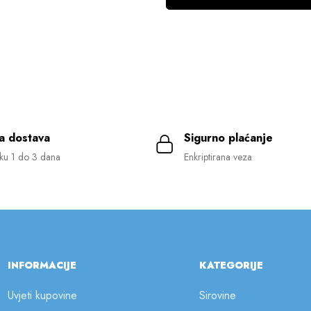
a dostava
Sigurno plaćanje
ku 1 do 3 dana
Enkriptirana veza
INFORMACIJE
KATEGORIJE
Uvjeti kupovine
Sirovine