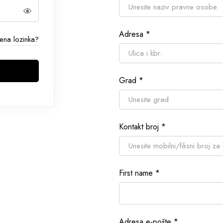
Adresa
*
ena lozinka?
Grad
*
Kontakt broj
*
First name
*
Adresa e-pošte
*