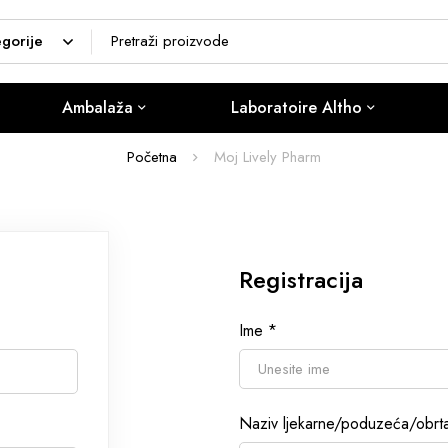
Ambalaža
Laboratoire Altho
Početna
Moj Lively Pharm
Registracija
Ime
*
Naziv ljekarne/poduzeća/obr