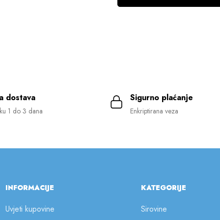
a dostava
Sigurno plaćanje
ku 1 do 3 dana
Enkriptirana veza
INFORMACIJE
KATEGORIJE
Uvjeti kupovine
Sirovine