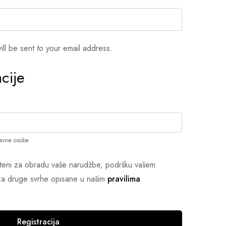
ill be sent to your email address.
cije
ravne osobe
išteni za obradu vaše narudžbe, podršku vašem
i za druge svrhe opisane u našim
pravilima
Registracija