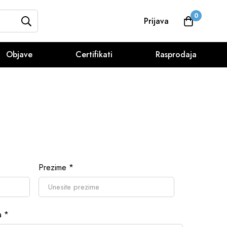
0
Prijava
Objave
Certifikati
Rasprodaja
Prezime
*
ta
*