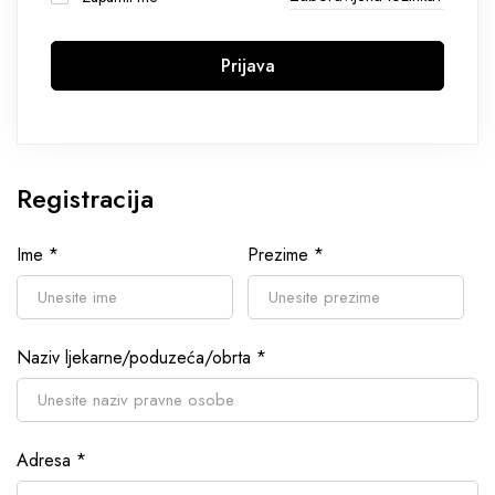
Prijava
Registracija
Ime
*
Prezime
*
Naziv ljekarne/poduzeća/obrta
*
Adresa
*