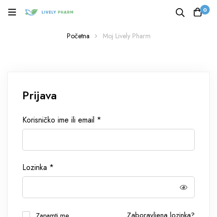
0
Početna
Moj Lively Pharm
Prijava
Korisničko ime ili email
*
Lozinka
*
Zaboravljena lozinka?
Zapamti me