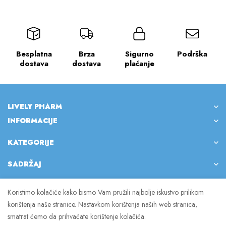
Besplatna
Brza
Sigurno
Podrška
dostava
dostava
plaćanje
LIVELY PHARM
INFORMACIJE
KATEGORIJE
SADRŽAJ
Koristimo kolačiće kako bismo Vam pružili najbolje iskustvo prilikom
korištenja naše stranice. Nastavkom korištenja naših web stranica,
© 2023 Lively Pharm. Sva prava pridržana.
smatrat ćemo da prihvaćate korištenje kolačića.