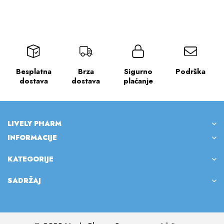
Broccoli seed oil &
kiselinom
Hyaluronic Acid
Besplatna
Brza
Sigurno
Podrška
dostava
dostava
plaćanje
LIVELY PHARM
INFORMACIJE
KATEGORIJE
SADRŽAJ