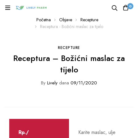
0
Početna
Objave
Recepture
Receptura - Božićni maslac za tijelo
RECEPTURE
Receptura – Božićni maslac za
tijelo
By
Lively
dana
09/11/2020
Rp./
Karite maslac, ulje