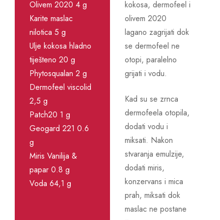
Olivem 2020 4 g
kokosa, dermofeel i
Karite maslac
olivem 2020
nilotica 5 g
lagano zagrijati dok
Ulje kokosa hladno
se dermofeel ne
tiješteno 20 g
otopi, paralelno
Phytosqualan 2 g
grijati i vodu.
Dermofeel viscolid
Kad su se zrnca
2,5 g
dermofeela otopila,
Patch20 1 g
dodati vodu i
Geogard 221 0.6
miksati. Nakon
g
stvaranja emulzije,
Miris Vanilija &
dodati miris,
papar 0.8 g
konzervans i mica
Voda 64,1 g
prah, miksati dok
maslac ne postane