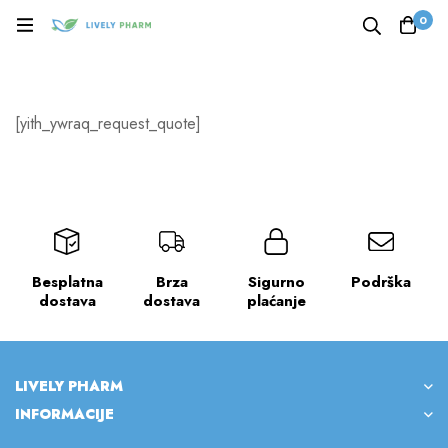
0
[yith_ywraq_request_quote]
Besplatna
Brza
Sigurno
Podrška
dostava
dostava
plaćanje
LIVELY PHARM
INFORMACIJE