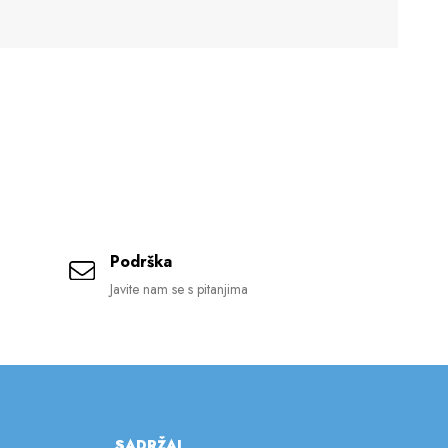
Podrška
Javite nam se s pitanjima
SADRŽAJ