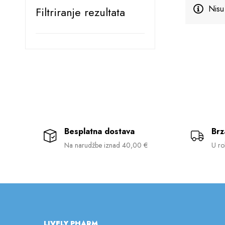
Nisu
Filtriranje rezultata
Besplatna dostava
Brz
Na narudžbe iznad 40,00 €
U ro
LIVELY PHARM