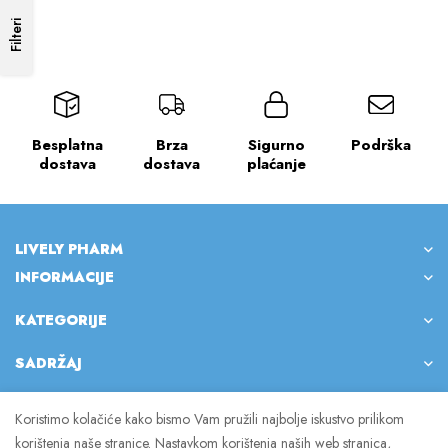
Filteri
Besplatna
Brza
Sigurno
Podrška
dostava
dostava
plaćanje
LIVELY PHARM
INFORMACIJE
KATEGORIJE
SADRŽAJ
Koristimo kolačiće kako bismo Vam pružili najbolje iskustvo prilikom
korištenja naše stranice. Nastavkom korištenja naših web stranica,