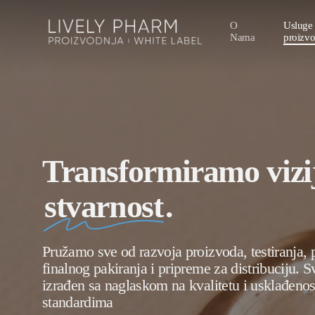
Skip
O
Usluge
to
Nama
proizv
main
content
Transformiramo vizi
stvarnost
.
Pružamo sve od razvoja proizvoda, testiranja, 
finalnog pakiranja i pripreme za distribuciju. S
izrađen sa naglaskom na kvalitetu i usklađenos
standardima