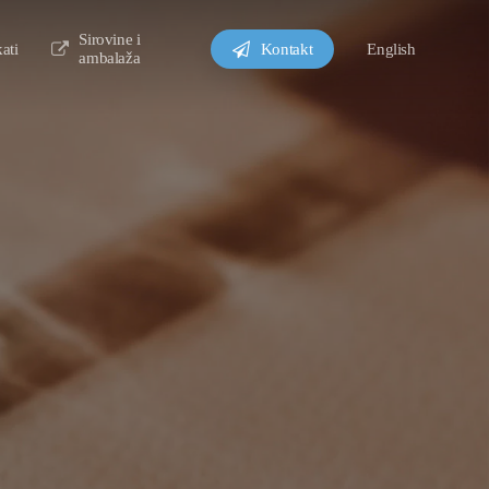
Sirovine i
kati
Kontakt
English
ambalaža