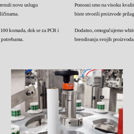
renuli novu uslugu
Ponosni smo na visoku kvalit
ličinama.
biste stvorili proizvode pri
 100 komada, dok se za PCR i
Dodatno, omogućujemo white l
m potrebama.
brendiranju svojih proizvoda