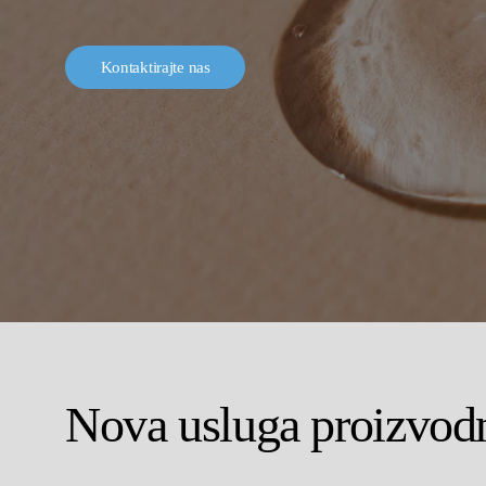
K
o
n
t
a
k
t
i
r
a
j
t
e
n
a
s
Nova usluga proizvodn