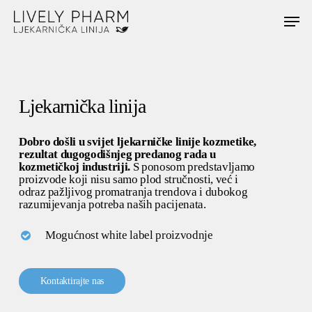
Skip
Menu
to
main
content
Ljekarnička linija
Dobro došli u svijet ljekarničke linije kozmetike,
rezultat dugogodišnjeg predanog rada u
kozmetičkoj industriji.
S ponosom predstavljamo
proizvode koji nisu samo plod stručnosti, već i
odraz pažljivog promatranja trendova i dubokog
razumijevanja potreba naših pacijenata.
Mogućnost white label proizvodnje
K
o
n
t
a
k
t
i
r
a
j
t
e
n
a
s