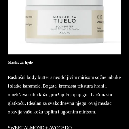
Maslac za tijelo
Raskošni body butter s neodoljivim mirisom sočne jabuke
i slatke karamele. Bogata, kremasta tekstura hrani i
omekšava suhu kožu, pružajući joj njegu i baršunastu
glatkoću. Idealan za svakodnevnu njegu, ovaj maslac
obavija vašu kožu toplim i ugodnim mirisom.
SWEET ALMOND + AVOCADO